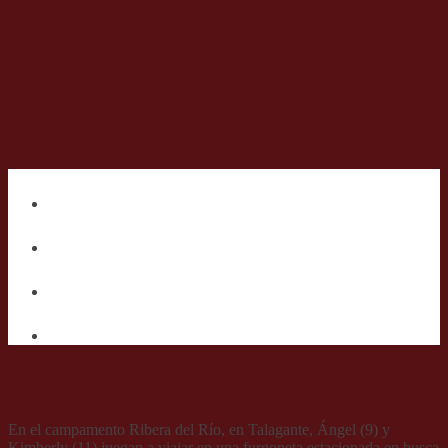
En el campamento Ribera del Río, en Talagante, Ángel (9) y
Kimberly (11) juegan a viajar en una furgoneta estacionada en busca