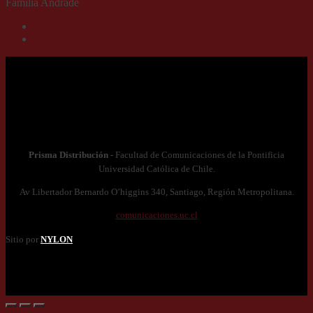
Familia Andrade
Anterior
El Final de los Tiempos
Siguiente
@AVRIL
Prisma Distribución
- Facultad de Comunicaciones de la Pontificia
Universidad Católica de Chile.
Av Libertador Bernardo O’higgins 340, Santiago, Región Metropolitana.
comunicaciones.uc.cl
Sitio por
NYLON